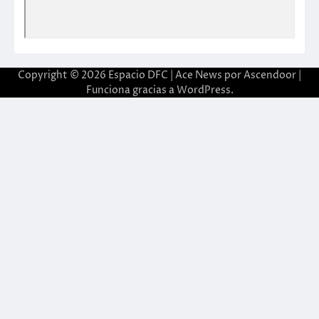
Copyright © 2026
Espacio DFC
| Ace News por
Ascendoor
|
Funciona gracias a
WordPress
.