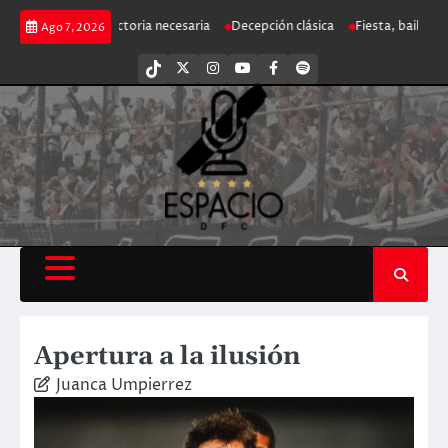
Saltar
ilusión
Victoria necesaria
Decepción clásica
Fiesta, baile y olé
Cic
Ago 7, 2026
al
contenido
tiktok
Twitter
Instagram
Youtube
Facebook
Spotify
Apertura a la ilusión
Juanca Umpierrez