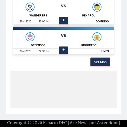
Copyright © 2026
Espacio DFC
| Ace News por
Ascendoor
|