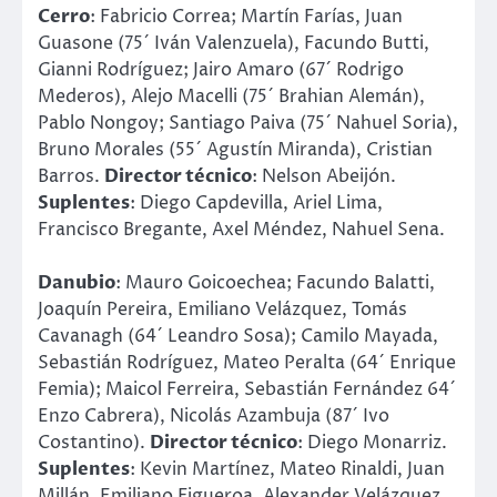
Cerro
: Fabricio Correa; Martín Farías, Juan
Guasone (75´ Iván Valenzuela), Facundo Butti,
Gianni Rodríguez; Jairo Amaro (67´ Rodrigo
Mederos), Alejo Macelli (75´ Brahian Alemán),
Pablo Nongoy; Santiago Paiva (75´ Nahuel Soria),
Bruno Morales (55´ Agustín Miranda), Cristian
Barros.
Director técnico
: Nelson Abeijón.
Suplentes
: Diego Capdevilla, Ariel Lima,
Francisco Bregante, Axel Méndez, Nahuel Sena.
Danubio
: Mauro Goicoechea; Facundo Balatti,
Joaquín Pereira, Emiliano Velázquez, Tomás
Cavanagh (64´ Leandro Sosa); Camilo Mayada,
Sebastián Rodríguez, Mateo Peralta (64´ Enrique
Femia); Maicol Ferreira, Sebastián Fernández 64´
Enzo Cabrera), Nicolás Azambuja (87´ Ivo
Costantino).
Director técnico
: Diego Monarriz.
Suplentes
: Kevin Martínez, Mateo Rinaldi, Juan
Millán, Emiliano Figueroa, Alexander Velázquez,