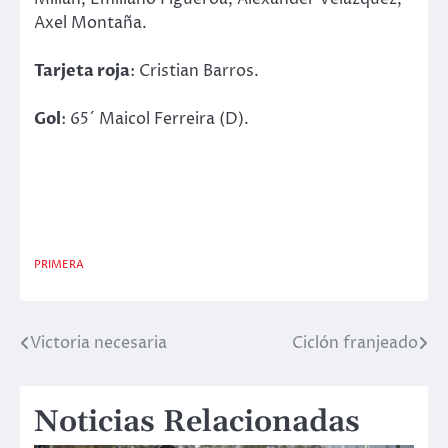
Axel Montaña.
Tarjeta roja
: Cristian Barros.
Gol
: 65´ Maicol Ferreira (D).
PRIMERA
Victoria necesaria
Ciclón franjeado
Navegación
de
Noticias Relacionadas
entradas