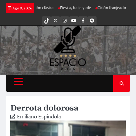
Saltar
ia
Decepción clásica
Fiesta, baile y olé
Ciclón franjeado
Apertura 
Ago 8, 2026
al
contenido
tiktok
Twitter
Instagram
Youtube
Facebook
Spotify
Derrota dolorosa
Emiliano Espindola