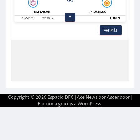
Copyright © 2026
Espacio DFC
| Ace News por
Ascendoor
|
Funciona gracias a
WordPress
.