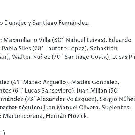
go Dunajec y Santiago Fernández.
i; Maximiliano Villa (80´ Nahuel Leivas), Eduardo
Pablo Siles (70´ Lautaro López), Sebastián
án), Walter Núñez (70´ Santiago Costa), Lucas P
ez (61´ Mateo Argüello), Matías González,
tos (61´ Lucas Sanseviero), Juan Millán (50´
ernández (73´ Alexander Velázquez), Sergio Núñe
rector técnico:
Juan Manuel Olivera. Suplentes:
co Martinicorena, Hernán Novick.
T)