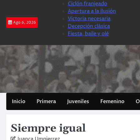
Saltar
Ciclón franjeado
al
Apertura a la ilusión
contenido
Victoria necesaria
Ago 6, 2026
Decepción clásica
Fiesta, baile y olé
Inicio
Primera
Juveniles
Femenino
O
Siempre igual
Juanca Umpierrez