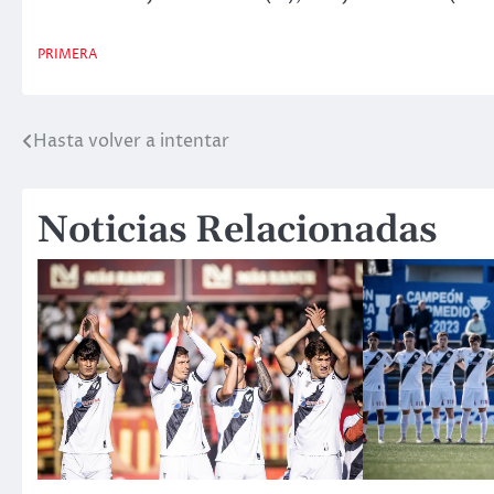
PRIMERA
Hasta volver a intentar
Navegación
de
Noticias Relacionadas
entradas