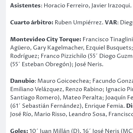
Asistentes
: Horacio Ferreiro, Javier Irazoqui.
Cuarto árbitro:
Ruben Umpiérrez.
VAR
: Die
Montevideo City Torque:
Francisco Tinaglin
Agüero, Gary Kagelmacher, Ezquiel Busquets; 
Rodríguez; Franco Pizzichilo (55´ Diogo Guzm
(55´ Esteban Obregón); José Neris.
Danubio
: Mauro Goicoechea; Facundo Gonzál
Emiliano Velázquez, Renzo Rabino; Ignacio Pin
Santiago Romero), Mateo Peralta; Joaquín F
(61´ Sebastián Fernández), Enrique Femia.
Di
José Río, Mario Risso, Leandro Sosa, Francis
Goles:
10´ Juan Millán (D), 16´ José Neris (MC