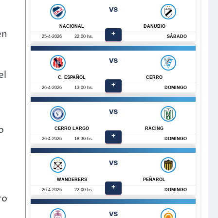
en
el
o
ro