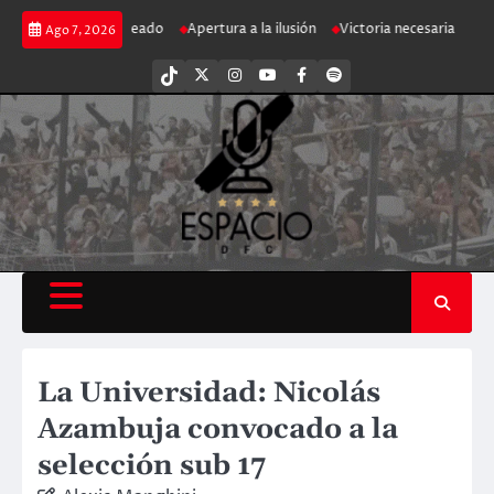
Saltar
Ciclón franjeado
Apertura a la ilusión
Victoria necesaria
Decepci
Ago 7, 2026
al
contenido
tiktok
Twitter
Instagram
Youtube
Facebook
Spotify
La Universidad: Nicolás
Azambuja convocado a la
selección sub 17