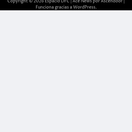
Copyright © 2026
Espacio DFC
| Ace News por
Ascendoor
|
Funciona gracias a
WordPress
.