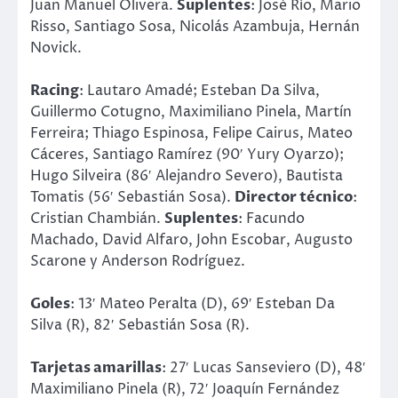
Juan Manuel Olivera.
Suplentes
: José Río, Mario
Risso, Santiago Sosa, Nicolás Azambuja, Hernán
Novick.
Racing
: Lautaro Amadé; Esteban Da Silva,
Guillermo Cotugno, Maximiliano Pinela, Martín
Ferreira; Thiago Espinosa, Felipe Cairus, Mateo
Cáceres, Santiago Ramírez (90′ Yury Oyarzo);
Hugo Silveira (86′ Alejandro Severo), Bautista
Tomatis (56′ Sebastián Sosa).
Director técnico
:
Cristian Chambián.
Suplentes
: Facundo
Machado, David Alfaro, John Escobar, Augusto
Scarone y Anderson Rodríguez.
Goles
: 13′ Mateo Peralta (D), 69′ Esteban Da
Silva (R), 82′ Sebastián Sosa (R).
Tarjetas amarillas
: 27′ Lucas Sanseviero (D), 48′
Maximiliano Pinela (R), 72′ Joaquín Fernández