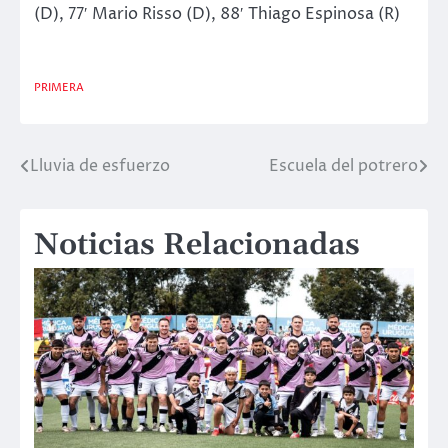
(D), 77′ Mario Risso (D), 88′ Thiago Espinosa (R)
PRIMERA
Lluvia de esfuerzo
Escuela del potrero
Navegación
de
Noticias Relacionadas
entradas