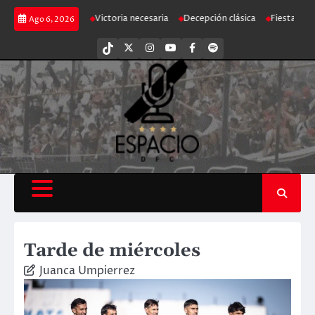
Saltar
a a la ilusión
Victoria necesaria
Decepción clásica
Fiesta, baile y ol
Ago 6, 2026
al
contenido
tiktok
Twitter
Instagram
Youtube
Facebook
Spotify
Tarde de miércoles
Juanca Umpierrez