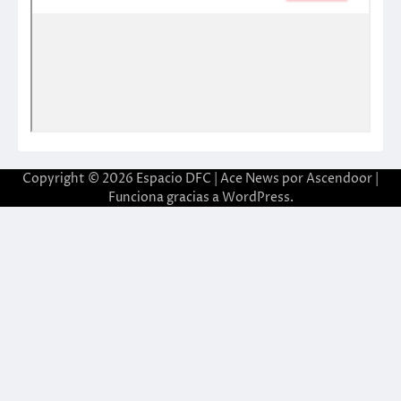
Copyright © 2026
Espacio DFC
| Ace News por
Ascendoor
|
Funciona gracias a
WordPress
.