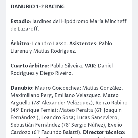
DANUBIO 1-2 RACING
Estadio
: Jardines del Hipódromo María Mincheff
de Lazaroff.
Árbitro
: Leandro Lasso.
Asistentes
: Pablo
Llarena y Matías Rodríguez.
Cuarto árbitro
: Pablo Silveira.
VAR
: Daniel
Rodríguez y Diego Riveiro.
Danubio
: Mauro Goicoechea; Matías González,
Maximiliano Perg, Emiliano Velázquez, Mateo
Argüello (78′ Alexander Velázquez), Renzo Rabino
(45′ Enrique Femia); Mateo Peralta (61′ Joaquín
Fernández ), Leandro Sosa; Lucas Sanseviero,
Sebastián Fernández (78′ Sergio Núñez), Evelio
Cardozo (61′ Facundo Balatti).
Director técnico
: