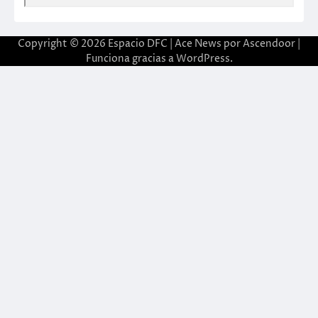
Copyright © 2026
Espacio DFC
| Ace News por
Ascendoor
|
Funciona gracias a
WordPress
.