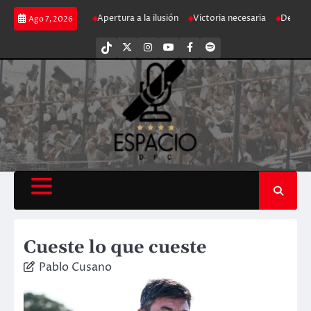
Saltar
clón franjeado
Apertura a la ilusión
Victoria necesaria
Decepción clá
Ago 7, 2026
al
contenido
tiktok
Twitter
Instagram
Youtube
Facebook
Spotify
Cueste lo que cueste
Pablo Cusano