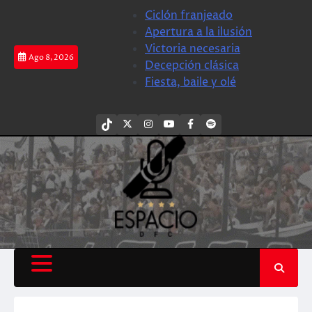
Saltar
Ciclón franjeado
al
Apertura a la ilusión
contenido
Victoria necesaria
Ago 8, 2026
Decepción clásica
Fiesta, baile y olé
tiktok
Twitter
Instagram
Youtube
Facebook
Spotify