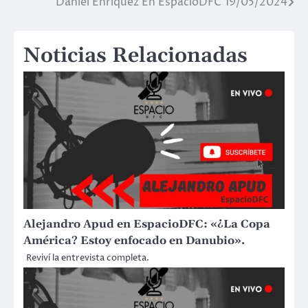
Daniel Enríquez En EspacioDFC 19/05/2024
Navegación
de
Noticias Relacionadas
entradas
Alejandro Apud en EspacioDFC: «¿La Copa
América? Estoy enfocado en Danubio».
Reviví la entrevista completa.