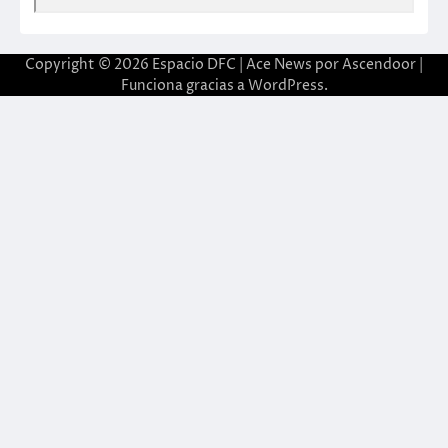
Copyright © 2026
Espacio DFC
| Ace News por
Ascendoor
|
Funciona gracias a
WordPress
.